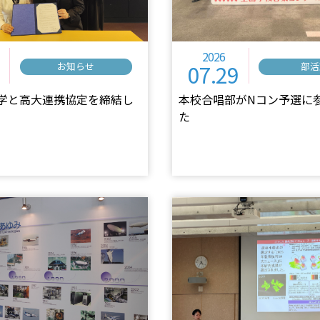
2026
07.29
お知らせ
部活
学と高大連携協定を締結し
本校合唱部がNコン予選に
た