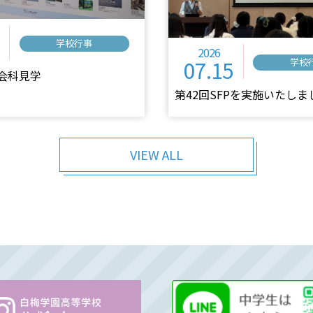
学校行事
2026
07.15
学校
会科見学
第42回SFPを実施いたしま
VIEW ALL